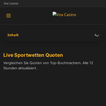
Vox Casino
Inhalt
4
Live Sportwetten Quoten
Vergleichen Sie Quoten von Top-Buchmachern. Alle 12
Stunden aktualisiert.